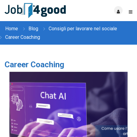
Home
Blog
Consigli per lavorare nel sociale
Career Coaching
Career Coaching