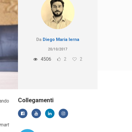
Da
Diego Maria Ierna
20/10/2017
4506
2
2
Collegamenti
uando
mart