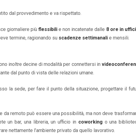
tito dal provvedimento e va rispettato.
ce giornaliere più
flessibili
e non incatenate dalle
8 ore in uffic
 breve termine, ragionando su
scadenze settimanali
e mensili.
tono inoltre decine di modalità per connettersi in
videoconfere
ante dal punto di vista delle relazioni umane.
sso la sede, per fare il punto della situazione, progettare il fut
rare da remoto può essere una possibilità, ma non deve trasformar
te un bar, una libreria, un ufficio in
coworking
o una bibliotec
are nettamente l’ambiente privato da quello lavorativo.