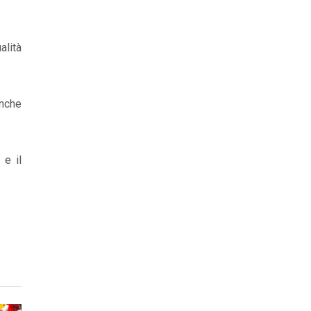
alità
anche
 e il