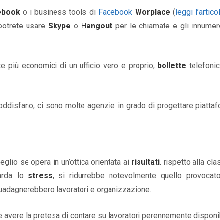
ebook
o i business tools di
Facebook
Worplace
(
leggi l’artico
 potrete usare
Skype
o
Hangout
per le chiamate e gli innumer
te più economici di un ufficio vero e proprio,
bollette
telefoni
oddisfano, ci sono molte agenzie in grado di progettare piatta
meglio se opera in un’ottica orientata ai
risultati
, rispetto alla cla
uarda lo
stress
, si ridurrebbe notevolmente quello provocat
ci guadagnerebbero lavoratori e organizzazione.
e avere la pretesa di contare su lavoratori perennemente disponib