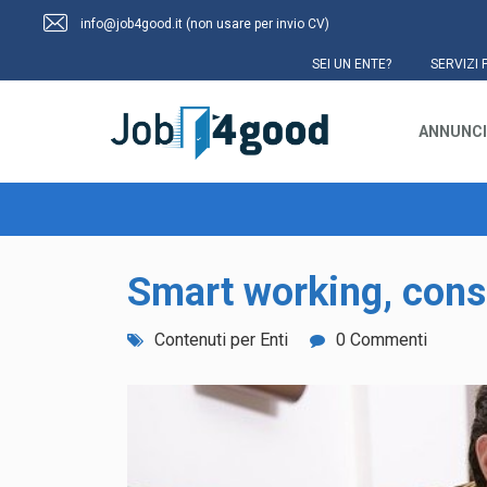
info@job4good.it (non usare per invio CV)
SEI UN ENTE?
SERVIZI 
ANNUNCI
Smart working, consig
Contenuti per Enti
0 Commenti