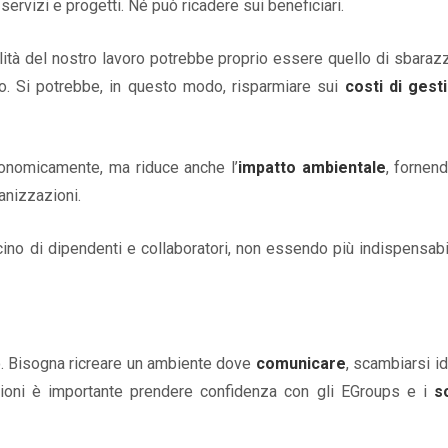
rvizi e progetti. Né può ricadere sui beneficiari.
lità del nostro lavoro potrebbe proprio essere quello di sbarazz
rio. Si potrebbe, in questo modo, risparmiare sui
costi di gest
economicamente, ma riduce anche l’
impatto ambientale
, fornen
anizzazioni.
cino di dipendenti e collaboratori, non essendo più indispensabi
rlo. Bisogna ricreare un ambiente dove
comunicare
, scambiarsi i
lazioni è importante prendere confidenza con gli EGroups e i
s