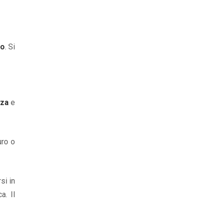
io
. Si
nza
e
uro o
si in
a. Il