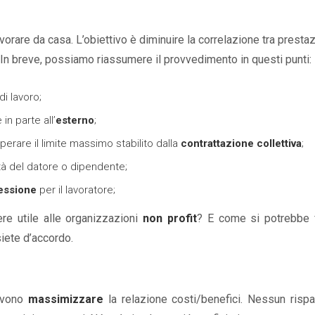
vorare da casa. L’obiettivo è diminuire la correlazione tra presta
 In breve, possiamo riassumere il provvedimento in questi punti:
di lavoro;
in parte all’
esterno
;
rare il limite massimo stabilito dalla
contrattazione collettiva
;
tà del datore o dipendente;
nessione
per il lavoratore;
e utile alle organizzazioni
non profit
? E come si potrebbe 
siete d’accordo.
devono
massimizzare
la relazione costi/benefici. Nessun risp