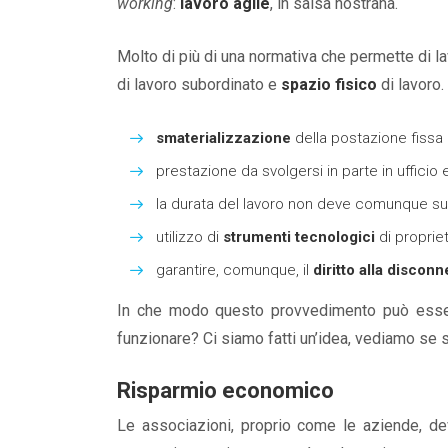
working
:
lavoro agile
, in salsa nostrana.
Molto di più di una normativa che permette di la
di lavoro subordinato e
spazio fisico
di lavoro.
smaterializzazione
della postazione fissa 
prestazione da svolgersi in parte in ufficio e 
la durata del lavoro non deve comunque supe
utilizzo di
strumenti tecnologici
di proprie
garantire, comunque, il
diritto alla discon
In che modo questo provvedimento può esser
funzionare? Ci siamo fatti un’idea, vediamo se 
Risparmio economico
Le associazioni, proprio come le aziende, 