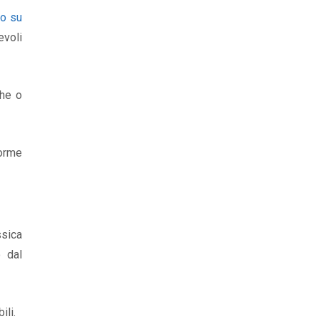
lo su
evoli
che o
forme
ssica
o dal
ili.