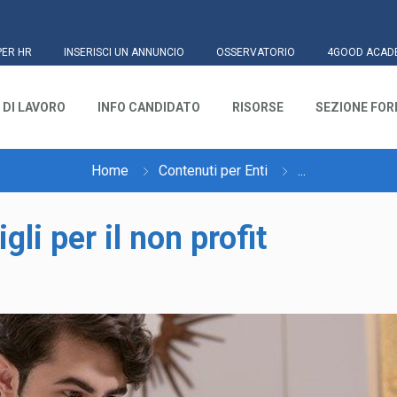
PER HR
INSERISCI UN ANNUNCIO
OSSERVATORIO
4GOOD ACAD
 DI LAVORO
INFO CANDIDATO
RISORSE
SEZIONE FO
Home
Contenuti per Enti
...
li per il non profit