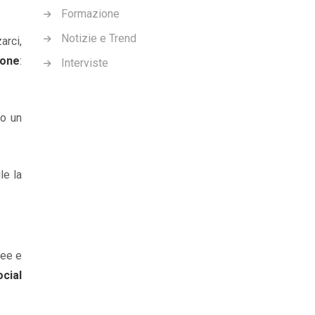
Formazione
Notizie e Trend
arci,
ione
:
Interviste
do un
le la
dee e
ocial