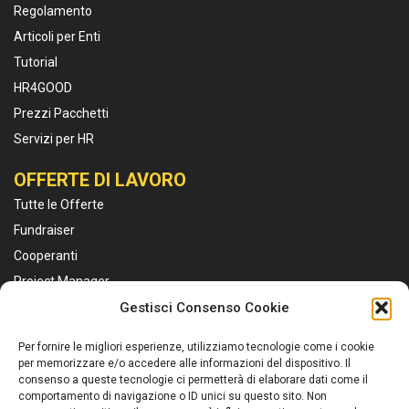
Regolamento
Articoli per Enti
Tutorial
HR4GOOD
Prezzi Pacchetti
Servizi per HR
OFFERTE DI LAVORO
Tutte le Offerte
Fundraiser
Cooperanti
Project Manager
Educatori
Gestisci Consenso Cookie
Marketing e Comunicazione
Per fornire le migliori esperienze, utilizziamo tecnologie come i cookie
Personale Sanitario
per memorizzare e/o accedere alle informazioni del dispositivo. Il
consenso a queste tecnologie ci permetterà di elaborare dati come il
Assistenti Sociali
comportamento di navigazione o ID unici su questo sito. Non