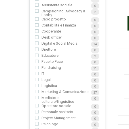
Assistente sociale
0
Campaigning, Advocacy &
2
Lobby
Capo progetto
0
Contabilità e Finanza
0
Cooperante
0
Desk officer
0
Digital e Social Media
14
Direttore
0
Educatore
2
Face to Face
0
Fundraising
11
IT
0
Legal
0
Logistica
0
Marketing & Comunicazione
27
Mediatore
0
culturale/linguistico
Operatore sociale
0
Personale sanitario
0
Project Management
0
Psicologo
0