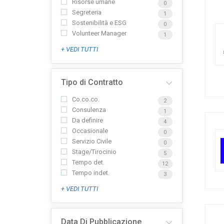
Risorse umane
0
Segreteria
1
Sostenibilità e ESG
0
Volunteer Manager
1
+ VEDI TUTTI
Tipo di Contratto
Co.co.co.
2
Consulenza
1
Da definire
4
Occasionale
0
Servizio Civile
0
Stage/Tirocinio
5
Tempo det.
12
Tempo indet.
3
+ VEDI TUTTI
Data Di Pubblicazione