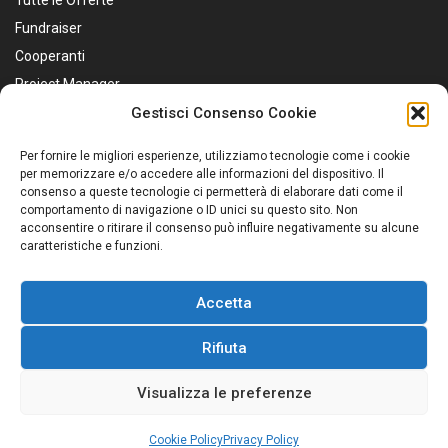
Tutte le Offerte
Fundraiser
Cooperanti
Project Manager
Educatori
Gestisci Consenso Cookie
Marketing e Comunicazione
Per fornire le migliori esperienze, utilizziamo tecnologie come i cookie
Personale Sanitario
per memorizzare e/o accedere alle informazioni del dispositivo. Il
consenso a queste tecnologie ci permetterà di elaborare dati come il
Assistenti Sociali
comportamento di navigazione o ID unici su questo sito. Non
Servizio Civile
acconsentire o ritirare il consenso può influire negativamente su alcune
caratteristiche e funzioni.
Accetta
Rifiuta
© 2026 Job4Good - Il portale per il lavoro ad impatto
Visualizza le preferenze
sociale
ACCEDI PER CANDIDARTI
Cookie Policy
Privacy Policy