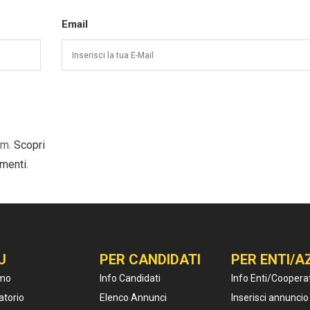
Email
am.
Scopri
mmenti
.
U
PER CANDIDATI
PER ENTI/A
amo
Info Candidati
Info Enti/Coopera
atorio
Elenco Annunci
Inserisci annuncio