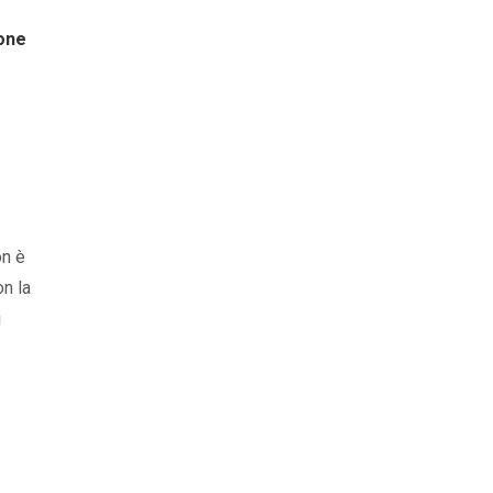
ione
on è
on la
i