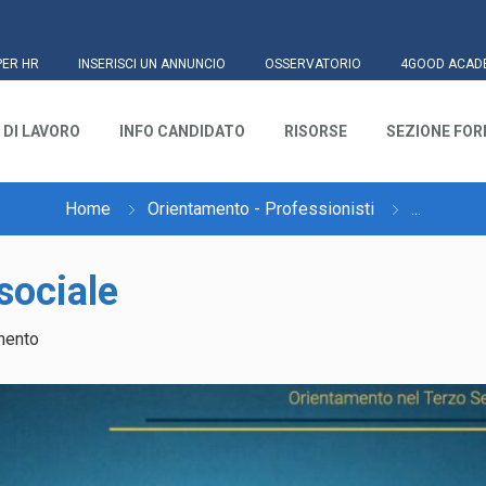
PER HR
INSERISCI UN ANNUNCIO
OSSERVATORIO
4GOOD ACAD
 DI LAVORO
INFO CANDIDATO
RISORSE
SEZIONE FO
Home
Orientamento - Professionisti
...
 sociale
mento