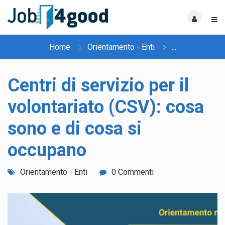
Home
Orientamento - Enti
...
Centri di servizio per il
volontariato (CSV): cosa
sono e di cosa si
occupano
Orientamento - Enti
0 Commenti