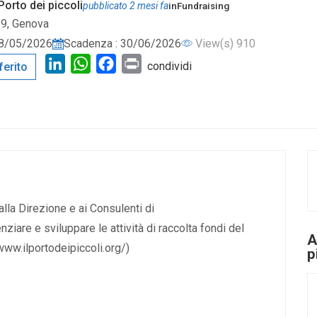
Porto dei piccoli
pubblicato 2 mesi fa
in
Fundraising
19, Genova
 28/05/2026
Scadenza : 30/06/2026
View(s) 910
LinkedIn
WhatsApp
Facebook
Print
condividi
ferito
la Direzione e ai Consulenti di
iare e sviluppare le attività di raccolta fondi del
A
www.ilportodeipiccoli.org/)
p