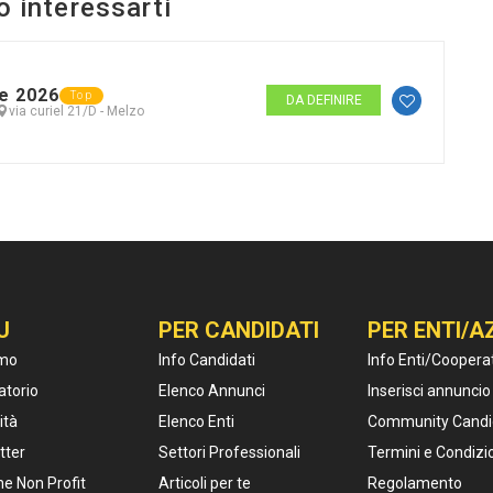
o interessarti
e 2026
Top
DA DEFINIRE
via curiel 21/D - Melzo
U
PER CANDIDATI
PER ENTI/A
amo
Info Candidati
Info Enti/Coopera
atorio
Elenco Annunci
Inserisci annuncio
ità
Elenco Enti
Community Candi
tter
Settori Professionali
Termini e Condizi
e Non Profit
Articoli per te
Regolamento