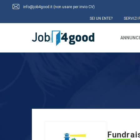
info@job4good.it (non usare per invio CV)
SEI UN ENTE?
SERVIZI 
ANNUNCI
Fundrai