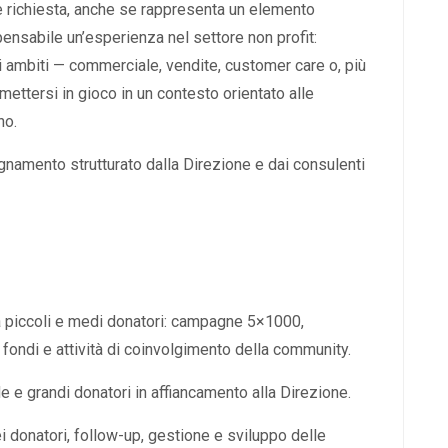
è richiesta, anche se rappresenta un elemento
ensabile un’esperienza nel settore non profit:
ri ambiti — commerciale, vendite, customer care o, più
mettersi in gioco in un contesto orientato alle
no.
gnamento strutturato dalla Direzione e dai consulenti
e a piccoli e medi donatori: campagne 5×1000,
 fondi e attività di coinvolgimento della community.
e e grandi donatori in affiancamento alla Direzione.
i donatori, follow-up, gestione e sviluppo delle