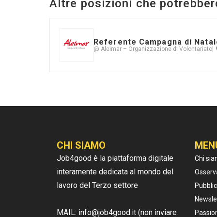
Altre posizioni che potrebber
Referente Campagna di Natal
@ Aleimar – Organizzazione di Volontariato
CHI SIAMO
MEN
Job4good è la piattaforma digitale
Chi si
interamente dedicata al mondo del
Osserv
lavoro del Terzo settore
Pubblic
Newsle
MAIL: info@job4good.it (non inviare
Passion