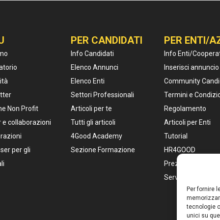
U
PER CANDIDATI
PER ENTI/A
amo
Info Candidati
Info Enti/Coopera
atorio
Elenco Annunci
Inserisci annuncio
ità
Elenco Enti
Community Candi
tter
Settori Professionali
Termini e Condizi
e Non Profit
Articoli per te
Regolamento
 e collaborazioni
Tutti gli articoli
Articoli per Enti
razioni
4Good Academy
Tutorial
ser per gli
Sezione Formazione
HR4GOOD
li
Prezzi Pacchetti
Servizi per HR
Per fornire 
memorizzare
tecnologie c
unici su que