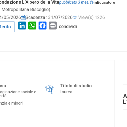
ndazione L’Albero della Vita
pubblicato 3 mesi fa
in
Educatore
 Metropolitana Bisceglie)
 14/05/2026
Scadenza : 31/07/2026
View(s) 1226
LinkedIn
WhatsApp
Facebook
Print
condividi
ferito
usa
Titolo di studio
rginazione sociale e
Laurea
A
ertà
L
nzia e minori