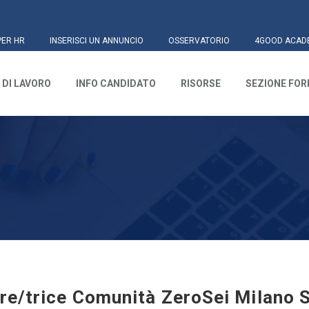
PER HR
INSERISCI UN ANNUNCIO
OSSERVATORIO
4GOOD ACAD
 DI LAVORO
INFO CANDIDATO
RISORSE
SEZIONE FO
re/trice Comunità ZeroSei Milano 