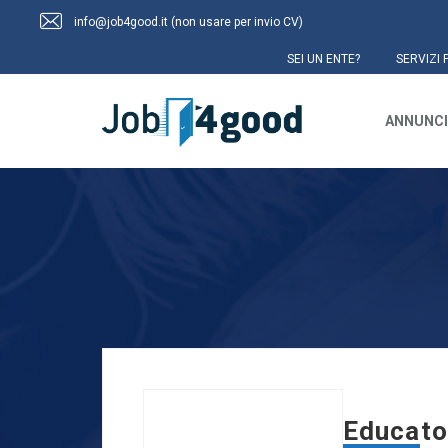
info@job4good.it (non usare per invio CV)
SEI UN ENTE?
SERVIZI 
ANNUNCI
Educato