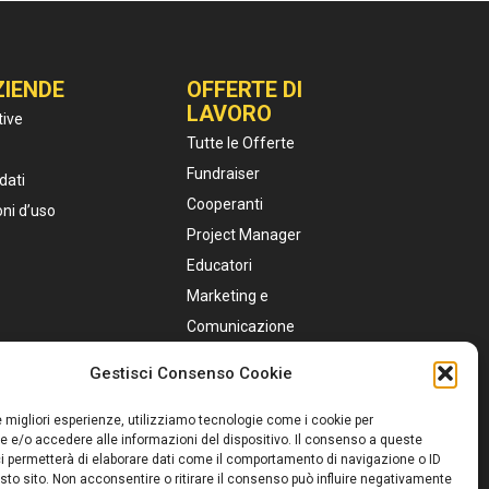
ZIENDE
OFFERTE DI
LAVORO
tive
Tutte le Offerte
Fundraiser
dati
Cooperanti
oni d’uso
Project Manager
Educatori
Marketing e
Comunicazione
Personale Sanitario
Gestisci Consenso Cookie
Assistenti Sociali
Servizio Civile
le migliori esperienze, utilizziamo tecnologie come i cookie per
 e/o accedere alle informazioni del dispositivo. Il consenso a queste
i permetterà di elaborare dati come il comportamento di navigazione o ID
sto sito. Non acconsentire o ritirare il consenso può influire negativamente