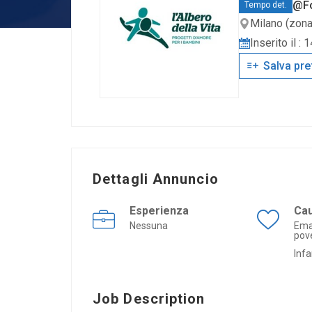
@Fo
Tempo det.
Milano (zona
Inserito il :
Salva pre
Dettagli Annuncio
Esperienza
Ca
Nessuna
Ema
pov
Infa
Job Description