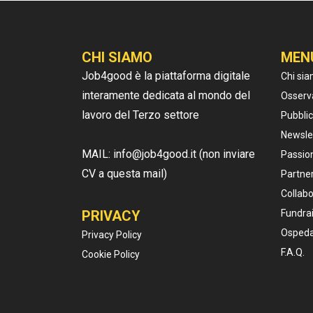
CHI SIAMO
MEN
Job4good è la piattaforma digitale
Chi si
interamente dedicata al mondo del
Osserv
lavoro del Terzo settore
Pubblic
Newsle
MAIL: info@job4good.it (non inviare
Passion
CV a questa mail)
Partner
Collabo
PRIVACY
Fundrai
Ospeda
Privacy Policy
F.A.Q.
Cookie Policy