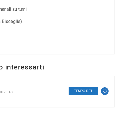
nali su turni.
 Bisceglie).
o interessarti
TEMPO DET.
 ODV ETS