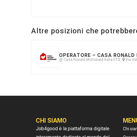
Altre posizioni che potrebber
OPERATORE – CASA RONALD 
@ Casa Ronald McDonald Italia ETS
Via Va
CHI SIAMO
MEN
Job4good è la piattaforma digitale
Chi si