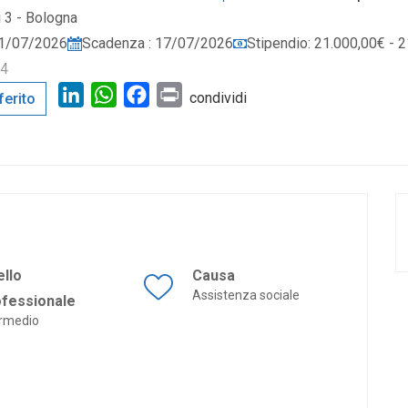
i 3 - Bologna
 01/07/2026
Scadenza : 17/07/2026
Stipendio: 21.000,00€ - 
34
LinkedIn
WhatsApp
Facebook
Print
condividi
ferito
ello
Causa
Assistenza sociale
ofessionale
ermedio