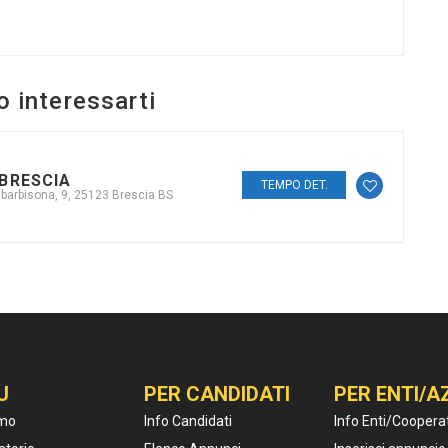
o interessarti
BRESCIA
TEMPO DET.
lbarbisona, 9, 25123 Brescia BS
U
PER CANDIDATI
PER ENTI/A
amo
Info Candidati
Info Enti/Coopera