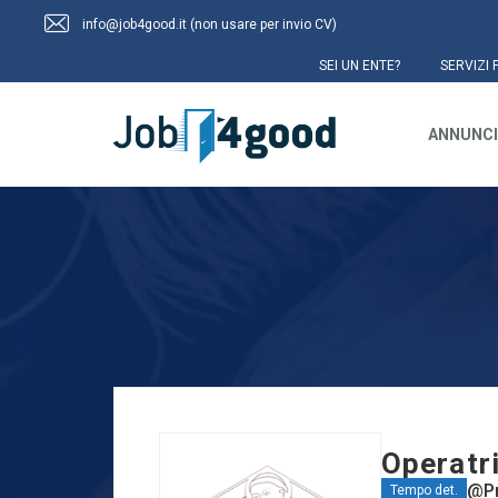
info@job4good.it (non usare per invio CV)
SEI UN ENTE?
SERVIZI 
ANNUNCI
Operatri
@Pr
Tempo det.