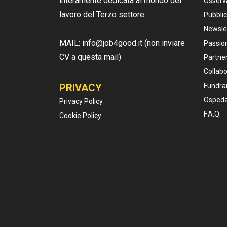
interamente dedicata al mondo del
Osserv
lavoro del Terzo settore
Pubblic
Newsle
MAIL: info@job4good.it (non inviare
Passion
CV a questa mail)
Partner
Collabo
PRIVACY
Fundrai
Ospeda
Privacy Policy
F.A.Q.
Cookie Policy