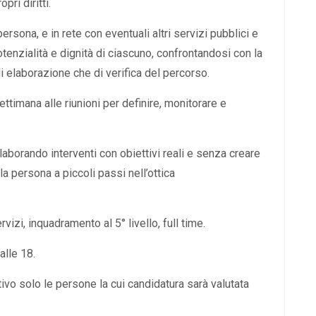
pri diritti.
ersona, e in rete con eventuali altri servizi pubblici e
 potenzialità e dignità di ciascuno, confrontandosi con la
di elaborazione che di verifica del percorso.
ttimana alle riunioni per definire, monitorare e
aborando interventi con obiettivi reali e senza creare
a persona a piccoli passi nell’ottica
izi, inquadramento al 5° livello, full time.
alle 18.
vo solo le persone la cui candidatura sarà valutata