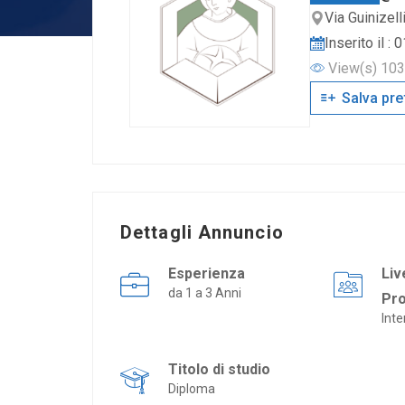
Via Guinizell
Inserito il :
View(s) 10
Salva pre
Dettagli Annuncio
Esperienza
Liv
da 1 a 3 Anni
Pr
Int
Titolo di studio
Diploma