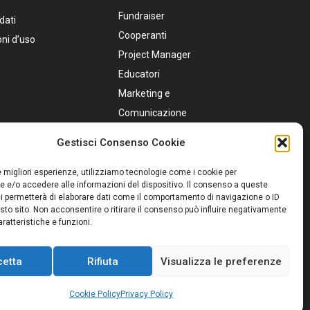
Fundraiser
dati
Cooperanti
oni d’uso
Project Manager
Educatori
Marketing e
Comunicazione
Personale Sanitario
Gestisci Consenso Cookie
Assistenti Sociali
Servizio Civile
le migliori esperienze, utilizziamo tecnologie come i cookie per
 e/o accedere alle informazioni del dispositivo. Il consenso a queste
i permetterà di elaborare dati come il comportamento di navigazione o ID
sto sito. Non acconsentire o ritirare il consenso può influire negativamente
ratteristiche e funzioni.
cetta
Rifiuta
Visualizza le preferenze
e
Cookie Policy
Privacy Policy