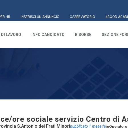
PER HR
INSERISCI UN ANNUNCIO
OSSERVATORIO
4GOOD ACAD
 DI LAVORO
INFO CANDIDATO
RISORSE
SEZIONE FO
ce/ore sociale servizio Centro di 
ovincia S.Antonio dei Frati Minori
pubblicato 1 mese fa
in
Operatore 