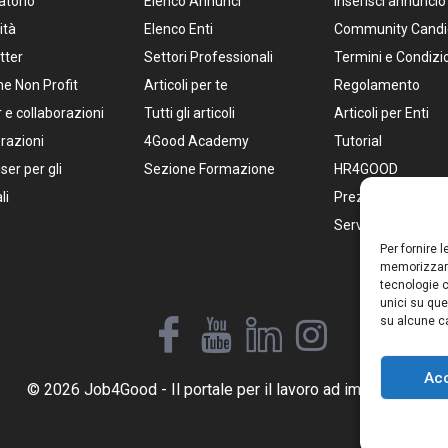
atorio
Elenco Annunci
Inserisci annuncio
ità
Elenco Enti
Community Candi
tter
Settori Professionali
Termini e Condizi
e Non Profit
Articoli per te
Regolamento
 e collaborazioni
Tutti gli articoli
Articoli per Enti
razioni
4Good Academy
Tutorial
ser per gli
Sezione Formazione
HR4GOOD
li
Prezzi Pacchetti
Servizi per HR
Per fornire 
memorizzare
tecnologie c
unici su que
su alcune ca
Ac
© 2026 Job4Good - Il portale per il lavoro ad impatto social