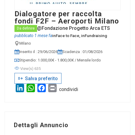
Dialogatore per raccolta
fondi F2F – Aeroporti Milano
@Fondazione Progetto Arca ETS
Da definire
pubblicato 1 mese fa
in
Face to Face
, in
Fundraising
Milano
Inserito il : 29/06/2026
Scadenza : 01/08/2026
Stipendio: 1.000,00€ - 1.800,00€ / Mensile lordo
View(s) 635
Salva preferito
LinkedIn
WhatsApp
Facebook
Print
condividi
Dettagli Annuncio