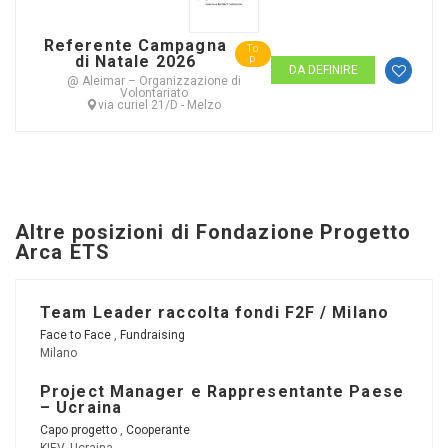
Referente Campagna
To
di Natale 2026
p
DA DEFINIRE
@ Aleimar – Organizzazione di
Volontariato
via curiel 21/D - Melzo
Altre posizioni di Fondazione Progetto
Arca ETS
Team Leader raccolta fondi F2F / Milano
Face to Face
,
Fundraising
Milano
Project Manager e Rappresentante Paese
– Ucraina
Capo progetto
,
Cooperante