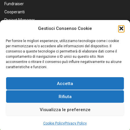
Fundraiser
Cooperanti
Project Manager
Educatori
Gestisci Consenso Cookie
Marketing e Comunicazione
Per fornire le migliori esperienze, utilizziamo tecnologie come i cookie
Personale Sanitario
per memorizzare e/o accedere alle informazioni del dispositivo. Il
consenso a queste tecnologie ci permetterà di elaborare dati come il
Assistenti Sociali
comportamento di navigazione o ID unici su questo sito. Non
Servizio Civile
acconsentire o ritirare il consenso può influire negativamente su alcune
caratteristiche e funzioni.
Accetta
Rifiuta
© 2026 Job4Good - Il portale per il lavoro ad impatto
Visualizza le preferenze
sociale
ACCEDI PER CANDIDARTI
Cookie Policy
Privacy Policy