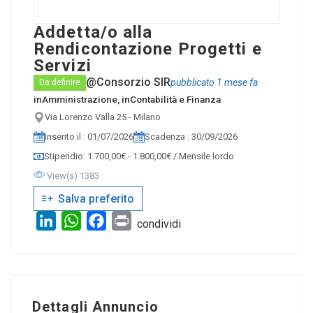
Addetta/o alla
Rendicontazione Progetti e
Servizi
@Consorzio SIR
pubblicato 1 mese fa
Da definire
in
Amministrazione
, in
Contabilità e Finanza
Via Lorenzo Valla 25 - Milano
Inserito il : 01/07/2026
Scadenza : 30/09/2026
Stipendio: 1.700,00€ - 1.800,00€ / Mensile lordo
View(s) 1383
Salva preferito
LinkedIn
WhatsApp
Facebook
Print
condividi
Dettagli Annuncio