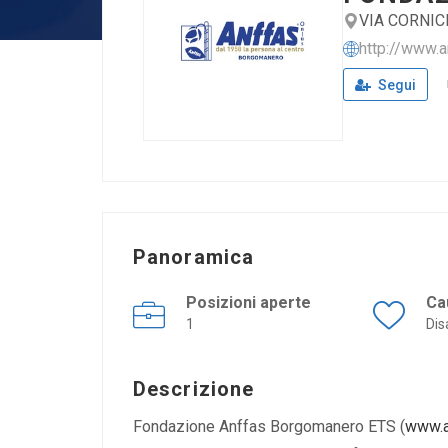
VIA CORNIC
http://www.
Segui
Panoramica
Posizioni aperte
Ca
1
Dis
Descrizione
Fondazione Anffas Borgomanero ETS (
www.a