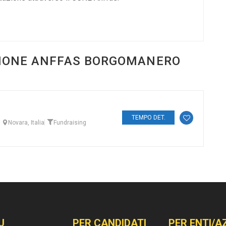
AZIONE ANFFAS BORGOMANERO
TEMPO DET.
Novara, Italia
Fundraising
U
PER CANDIDATI
PER ENTI/A