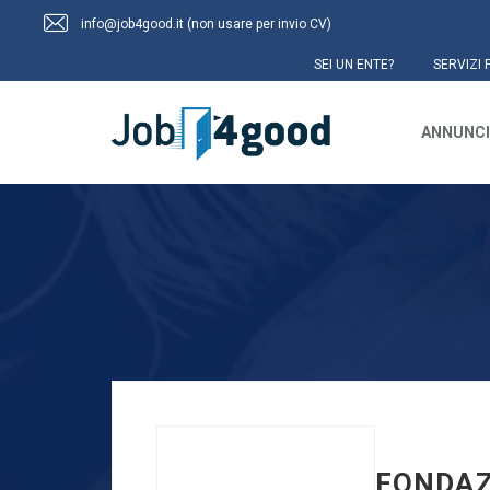
info@job4good.it (non usare per invio CV)
SEI UN ENTE?
SERVIZI 
ANNUNCI
FONDAZ