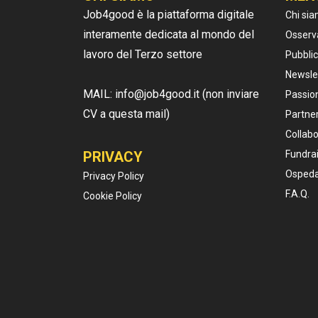
Job4good è la piattaforma digitale
Chi si
interamente dedicata al mondo del
Osserv
lavoro del Terzo settore
Pubblic
Newsle
MAIL: info@job4good.it (non inviare
Passion
CV a questa mail)
Partner
Collabo
PRIVACY
Fundrai
Ospeda
Privacy Policy
F.A.Q.
Cookie Policy