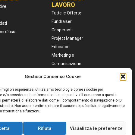
LAVORO
tive
Tutte le Offerte
Fundraiser
dati
Cooperanti
oni d’uso
Project Manager
Educatori
Marketing e
Comunicazione
Personale Sanitario
Gestisci Consenso Cookie
Assistenti Sociali
Servizio Civile
le migliori esperienze, utilizziamo tecnologie come i cookie per
 e/o accedere alle informazioni del dispositivo. Il consenso a queste
i permetterà di elaborare dati come il comportamento di navigazione o ID
sto sito. Non acconsentire o ritirare il consenso può influire negativamente
ratteristiche e funzioni.
cetta
Rifiuta
Visualizza le preferenze
e