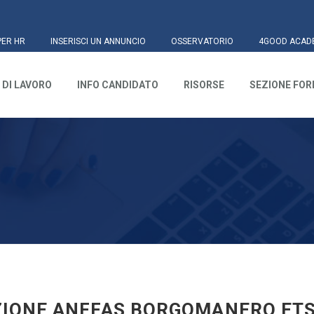
PER HR
INSERISCI UN ANNUNCIO
OSSERVATORIO
4GOOD ACAD
 DI LAVORO
INFO CANDIDATO
RISORSE
SEZIONE FO
IONE ANFFAS BORGOMANERO ET