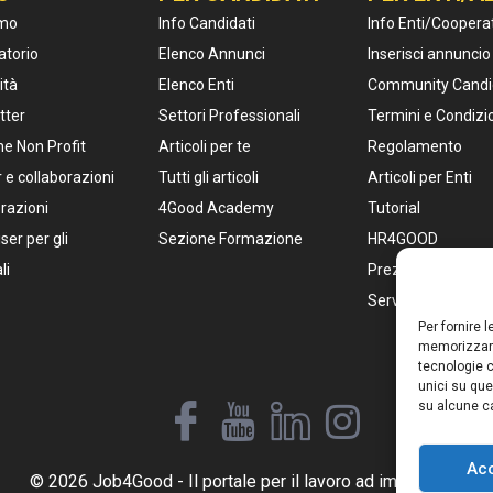
amo
Info Candidati
Info Enti/Coopera
atorio
Elenco Annunci
Inserisci annuncio
ità
Elenco Enti
Community Candi
tter
Settori Professionali
Termini e Condizi
e Non Profit
Articoli per te
Regolamento
 e collaborazioni
Tutti gli articoli
Articoli per Enti
razioni
4Good Academy
Tutorial
ser per gli
Sezione Formazione
HR4GOOD
li
Prezzi Pacchetti
Servizi per HR
Per fornire 
memorizzare
tecnologie c
unici su que
su alcune ca
Ac
© 2026 Job4Good - Il portale per il lavoro ad impatto social