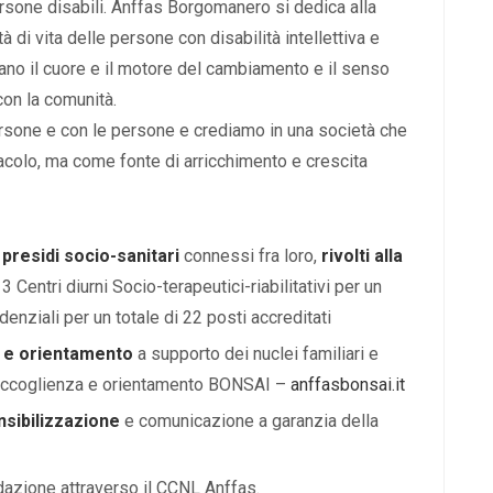
ersone disabili. Anffas Borgomanero si dedica alla
tà di vita delle persone con disabilità intellettiva e
iano il cuore e il motore del cambiamento e il senso
 con la comunità.
ersone e con le persone e crediamo in una società che
acolo, ma come fonte di arricchimento e crescita
 presidi socio-sanitari
connessi fra loro,
rivolti alla
: 3 Centri diurni Socio-terapeutici-riabilitativi per un
idenziali per un totale di 22 posti accreditati
la e orientamento
a supporto dei nuclei familiari e
i accoglienza e orientamento BONSAI –
anffasbonsai.it
nsibilizzazione
e comunicazione a garanzia della
dazione attraverso il CCNL Anffas.