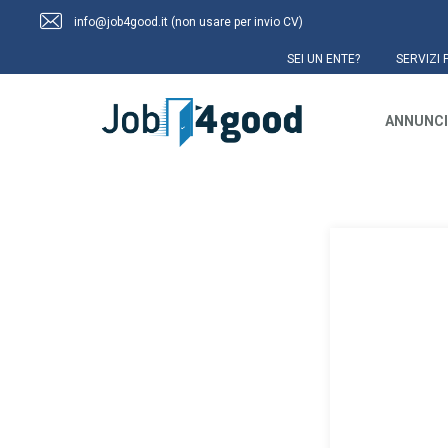
info@job4good.it (non usare per invio CV)
SEI UN ENTE?
SERVIZI 
ANNUNCI