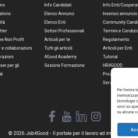
amo
Info Candidati
Info Enti/Coopera
atorio
Elenco Annunci
Inserisci annuncio
ità
Elenco Enti
Community Candi
tter
Settori Professionali
Termini e Condizi
e Non Profit
Articoli per te
Regolamento
 e collaborazioni
Tutti gli articoli
Articoli per Enti
razioni
4Good Academy
Tutorial
ser per gli
Sezione Formazione
HR4GOOD
li
Prezzi Pacchetti
Servizi per HR
Per fornire 
memorizzare
tecnologie c
unici su que
su alcune ca
Ac
© 2026 Job4Good - Il portale per il lavoro ad impatto social