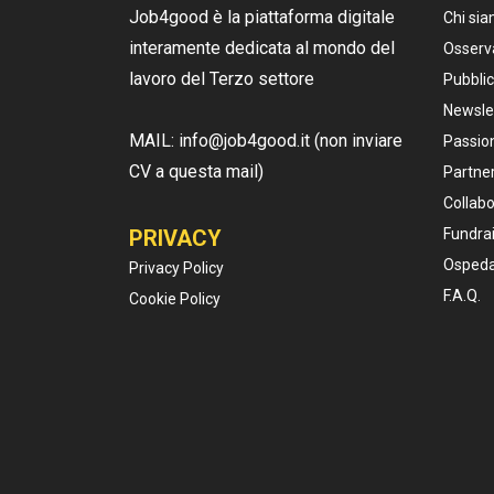
Job4good è la piattaforma digitale
Chi si
interamente dedicata al mondo del
Osserv
lavoro del Terzo settore
Pubblic
Newsle
MAIL: info@job4good.it (non inviare
Passion
CV a questa mail)
Partner
Collabo
PRIVACY
Fundrai
Ospeda
Privacy Policy
F.A.Q.
Cookie Policy