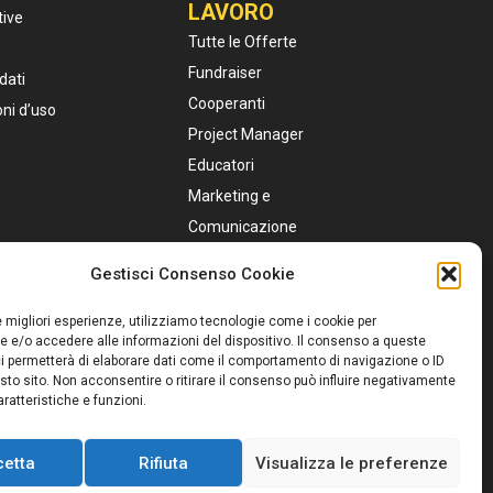
LAVORO
tive
Tutte le Offerte
Fundraiser
dati
Cooperanti
oni d’uso
Project Manager
Educatori
Marketing e
Comunicazione
Personale Sanitario
Gestisci Consenso Cookie
Assistenti Sociali
Servizio Civile
le migliori esperienze, utilizziamo tecnologie come i cookie per
 e/o accedere alle informazioni del dispositivo. Il consenso a queste
i permetterà di elaborare dati come il comportamento di navigazione o ID
sto sito. Non acconsentire o ritirare il consenso può influire negativamente
ratteristiche e funzioni.
cetta
Rifiuta
Visualizza le preferenze
e