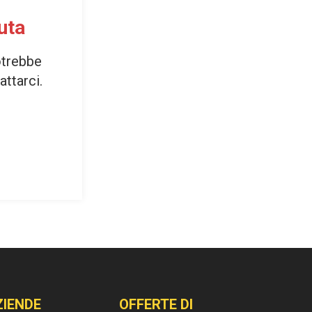
uta
otrebbe
attarci.
ZIENDE
OFFERTE DI