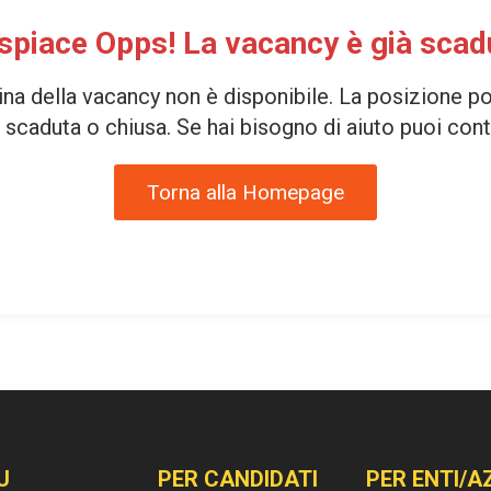
 spiace Opps! La vacancy è già scad
ina della vacancy non è disponibile. La posizione p
scaduta o chiusa. Se hai bisogno di aiuto puoi cont
Torna alla Homepage
U
PER CANDIDATI
PER ENTI/A