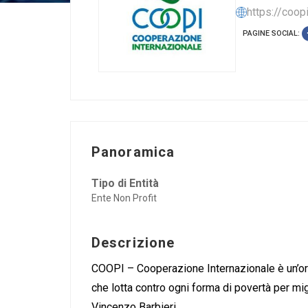
https://coopi
PAGINE SOCIAL:
Panoramica
Tipo di Entità
Ente Non Profit
Descrizione
COOPI – Cooperazione Internazionale è un’org
che lotta contro ogni forma di povertà per mi
Vincenzo Barbieri.