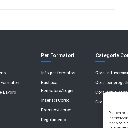
Per Formatori
Categorie Cor
amo
Info per formatori
Corsi in fundrais
 Formatori
Bacheca
Corsi per progetti
Formatore/Login
e Lavoro
Corsi per la coo
Inserisci Corso
Corsi in marketi
Promuovi corso
Per fornire 
memorizzare
Regolamento
tecnologie c