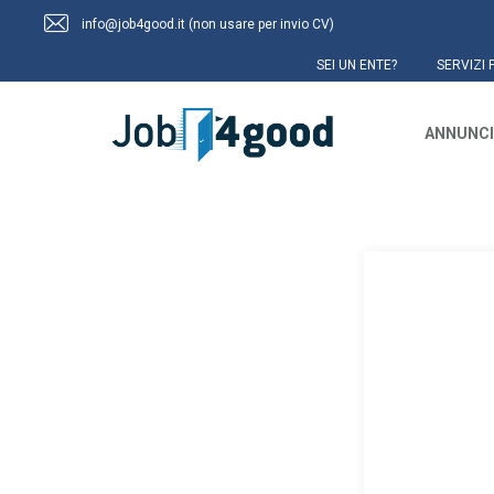
info@job4good.it (non usare per invio CV)
SEI UN ENTE?
SERVIZI 
ANNUNCI