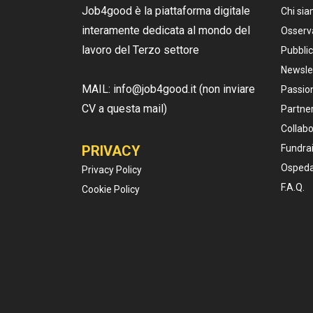
Job4good è la piattaforma digitale
Chi si
interamente dedicata al mondo del
Osserv
lavoro del Terzo settore
Pubblic
Newsle
MAIL: info@job4good.it (non inviare
Passion
CV a questa mail)
Partner
Collabo
PRIVACY
Fundrai
Ospeda
Privacy Policy
F.A.Q.
Cookie Policy