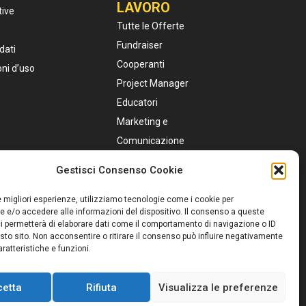
LAVORO
tive
Tutte le Offerte
Fundraiser
dati
Cooperanti
oni d’uso
Project Manager
Educatori
Marketing e
Comunicazione
Personale Sanitario
Gestisci Consenso Cookie
Assistenti Sociali
Servizio Civile
le migliori esperienze, utilizziamo tecnologie come i cookie per
 e/o accedere alle informazioni del dispositivo. Il consenso a queste
i permetterà di elaborare dati come il comportamento di navigazione o ID
sto sito. Non acconsentire o ritirare il consenso può influire negativamente
ratteristiche e funzioni.
cetta
Rifiuta
Visualizza le preferenze
e