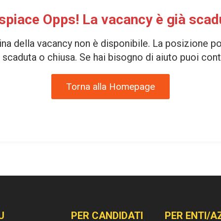
 spiace Opps! La vacancy è già scad
ina della vacancy non è disponibile. La posizione p
scaduta o chiusa. Se hai bisogno di aiuto puoi cont
Torna alla Homepage
U
PER CANDIDATI
PER ENTI/A