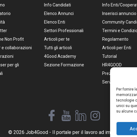
amo
Info Candidati
Info Enti/Coopera
atorio
Elenco Annunci
Inserisci annuncio
ità
Elenco Enti
Community Candi
tter
Settori Professionali
Termini e Condizi
e Non Profit
Articoli per te
Regolamento
 e collaborazioni
Tutti gli articoli
Articoli per Enti
razioni
4Good Academy
Tutorial
ser per gli
Sezione Formazione
HR4GOOD
li
Prezzi Pacchetti
Servizi per HR
Per fornire 
memorizzare
tecnologie c
unici su que
su alcune ca
Ac
© 2026 Job4Good - Il portale per il lavoro ad impatto social