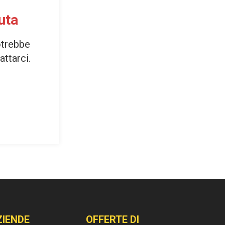
uta
otrebbe
attarci.
ZIENDE
OFFERTE DI