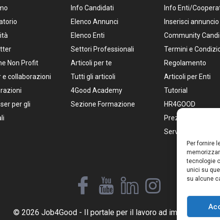
amo
Info Candidati
Info Enti/Coopera
atorio
Elenco Annunci
Inserisci annuncio
ità
Elenco Enti
Community Candi
tter
Settori Professionali
Termini e Condizi
e Non Profit
Articoli per te
Regolamento
 e collaborazioni
Tutti gli articoli
Articoli per Enti
razioni
4Good Academy
Tutorial
ser per gli
Sezione Formazione
HR4GOOD
li
Prezzi Pacchetti
Servizi per HR
Per fornire 
memorizzare
tecnologie c
unici su que
su alcune ca
Ac
© 2026 Job4Good - Il portale per il lavoro ad impatto social