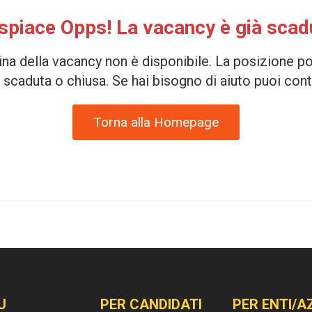
 spiace Opps! La vacancy è già scad
ina della vacancy non è disponibile. La posizione p
scaduta o chiusa. Se hai bisogno di aiuto puoi cont
Torna alla Homepage
U
PER CANDIDATI
PER ENTI/A