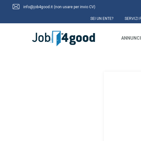
info@job4good.it (non usare per invio CV)
SEI UN ENTE?
SERVIZI 
ANNUNCI