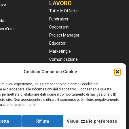
LAVORO
tive
Tutte le Offerte
Fundraiser
dati
Cooperanti
oni d’uso
Project Manager
Educatori
Marketing e
Comunicazione
Personale Sanitario
Gestisci Consenso Cookie
Assistenti Sociali
Servizio Civile
le migliori esperienze, utilizziamo tecnologie come i cookie per
 e/o accedere alle informazioni del dispositivo. Il consenso a queste
i permetterà di elaborare dati come il comportamento di navigazione o ID
sto sito. Non acconsentire o ritirare il consenso può influire negativamente
ratteristiche e funzioni.
cetta
Rifiuta
Visualizza le preferenze
e