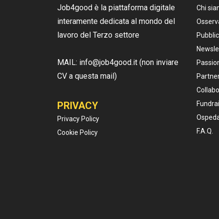
Job4good è la piattaforma digitale
Chi si
interamente dedicata al mondo del
Osserv
lavoro del Terzo settore
Pubblic
Newsle
MAIL: info@job4good.it (non inviare
Passion
CV a questa mail)
Partner
Collabo
PRIVACY
Fundrai
Ospeda
Privacy Policy
F.A.Q.
Cookie Policy