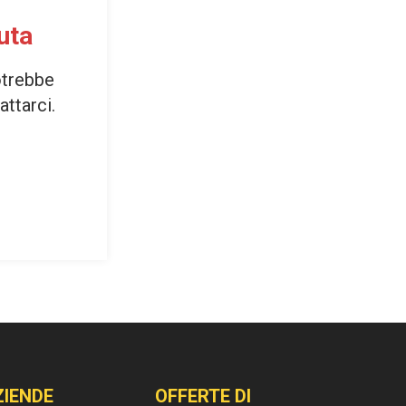
uta
otrebbe
attarci.
ZIENDE
OFFERTE DI